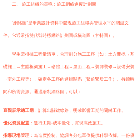
二、 施工組織的靈魂：施工網絡進度計劃圖
“網絡圖”是畢業設計資料中體現施工組織與管理水平的關鍵文
件。它通常指雙代號時標網絡計劃圖或橫道圖（甘特圖）。
學生需根據工程量清單，合理劃分施工工序（如：土方開挖→基
礎施工→主體框架施工→砌體工程→屋面工程→裝飾裝修→設備安裝
→室外工程等），確定各工序的邏輯關系（緊前緊后工作）、持續時
間和所需資源。通過繪制網絡圖，可以：
直觀展示總工期
：計算出關鍵線路，明確影響工期的關鍵工作。
優化資源配置
：進行工期-成本優化，實現高效施工。
指導現場管理
：為進度控制、協調各分包單位提供科學依據。一份優