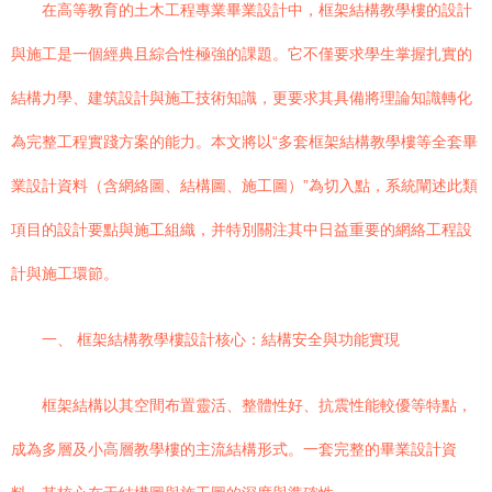
在高等教育的土木工程專業畢業設計中，框架結構教學樓的設計
與施工是一個經典且綜合性極強的課題。它不僅要求學生掌握扎實的
結構力學、建筑設計與施工技術知識，更要求其具備將理論知識轉化
為完整工程實踐方案的能力。本文將以“多套框架結構教學樓等全套畢
業設計資料（含網絡圖、結構圖、施工圖）”為切入點，系統闡述此類
項目的設計要點與施工組織，并特別關注其中日益重要的網絡工程設
計與施工環節。
一、 框架結構教學樓設計核心：結構安全與功能實現
框架結構以其空間布置靈活、整體性好、抗震性能較優等特點，
成為多層及小高層教學樓的主流結構形式。一套完整的畢業設計資