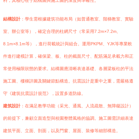
料，其核心在于結構圖與施工圖的深度與準確性。
結構設計
：學生需根據建筑功能布局（如普通教室、階梯教室、實驗
室、辦公室等），確定合理的柱網尺寸（常采用7.2m×7.2m,
8.1m×8.1m等），進行荷載統計與組合。運用PKPM、YJK等專業軟
件進行建模計算，確保梁、板、柱的截面尺寸、配筋滿足承載力和正
常使用極限狀態的要求。結構圖應清晰表達基礎、各層梁板柱的平法
施工圖、樓梯詳圖及關鍵節點構造。抗震設計是重中之重，需嚴格遵
守《建筑抗震設計規范》，設置多道防線。
建筑設計
：在滿足教學功能（采光、通風、人流疏散、無障礙設計）
的前提下，兼顧立面造型與校園整體風格的協調。施工圖需詳細表達
建筑平面、立面、剖面，以及門窗、屋面、裝修等細部構造。