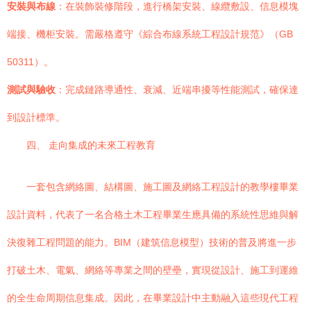
安裝與布線
：在裝飾裝修階段，進行橋架安裝、線纜敷設、信息模塊
端接、機柜安裝。需嚴格遵守《綜合布線系統工程設計規范》（GB
50311）。
測試與驗收
：完成鏈路導通性、衰減、近端串擾等性能測試，確保達
到設計標準。
四、 走向集成的未來工程教育
一套包含網絡圖、結構圖、施工圖及網絡工程設計的教學樓畢業
設計資料，代表了一名合格土木工程畢業生應具備的系統性思維與解
決復雜工程問題的能力。BIM（建筑信息模型）技術的普及將進一步
打破土木、電氣、網絡等專業之間的壁壘，實現從設計、施工到運維
的全生命周期信息集成。因此，在畢業設計中主動融入這些現代工程