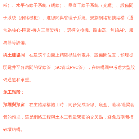
板）、水平布線子系統（網線）、垂直干線子系統（光纜）、設備間
子系統（網絡機柜）、進線間與管理子系統。規劃網絡拓撲結構（通
常為核心-匯聚-接入三層架構），選擇交換機、路由器、無線AP、服
務器等設備。
與土建協同
：在建筑平面圖上精確標注弱電井、設備間位置，預埋從
弱電井至各房間的穿線管（SC管或PVC管），在結構圖中考慮大型設
備通道和承重。
施工階段
：
預埋與預留
：在主體結構施工時，同步完成管線、底盒、過墻/過梁套
管的預埋，這是網絡工程與土木工程最緊密的交叉點，避免后期開槽
破壞結構。